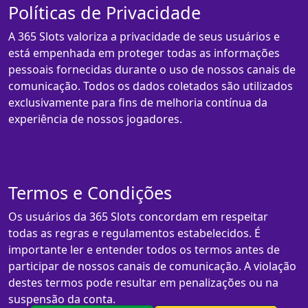
Políticas de Privacidade
A 365 Slots valoriza a privacidade de seus usuários e
está empenhada em proteger todas as informações
pessoais fornecidas durante o uso de nossos canais de
comunicação. Todos os dados coletados são utilizados
exclusivamente para fins de melhoria contínua da
experiência de nossos jogadores.
Termos e Condições
Os usuários da 365 Slots concordam em respeitar
todas as regras e regulamentos estabelecidos. É
importante ler e entender todos os termos antes de
participar de nossos canais de comunicação. A violação
destes termos pode resultar em penalizações ou na
suspensão da conta.