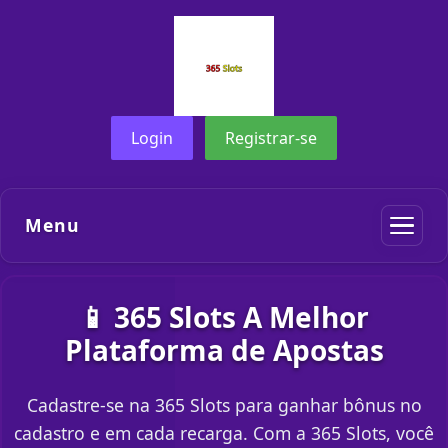
Login
Registrar-se
Menu
📱 365 Slots A Melhor
Plataforma de Apostas
Cadastre-se na 365 Slots para ganhar bônus no
cadastro e em cada recarga. Com a 365 Slots, você