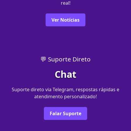
real!
Ver Notícias
💬 Suporte Direto
Chat
Suporte direto via Telegram, respostas rápidas e
atendimento personalizado!
Falar Suporte