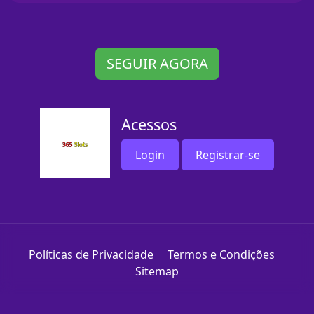
SEGUIR AGORA
Acessos
Login
Registrar-se
Políticas de Privacidade
Termos e Condições
Sitemap