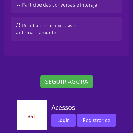
💬 Participe das conversas e interaja
🎁 Receba bônus exclusivos
automaticamente
SEGUIR AGORA
Acessos
Login
Registrar-se