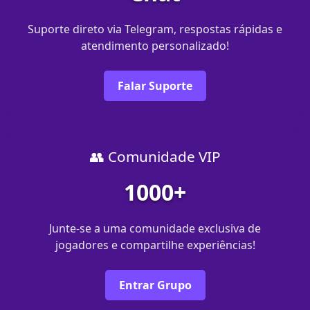
Suporte direto via Telegram, respostas rápidas e
atendimento personalizado!
Falar Suporte
👥 Comunidade VIP
1000+
Junte-se a uma comunidade exclusiva de
jogadores e compartilhe experiências!
Entrar Grupo