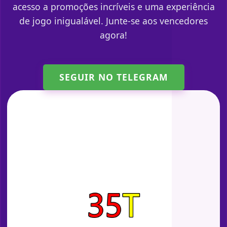
acesso a promoções incríveis e uma experiência
de jogo inigualável. Junte-se aos vencedores
agora!
SEGUIR NO TELEGRAM