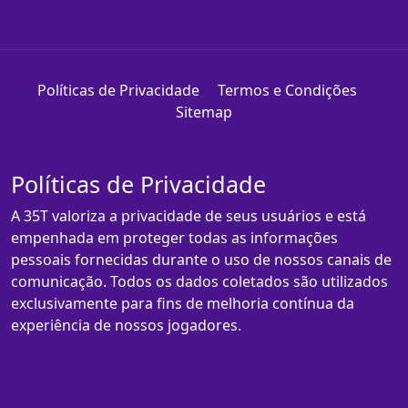
Políticas de Privacidade
Termos e Condições
Sitemap
Políticas de Privacidade
A 35T valoriza a privacidade de seus usuários e está
empenhada em proteger todas as informações
pessoais fornecidas durante o uso de nossos canais de
comunicação. Todos os dados coletados são utilizados
exclusivamente para fins de melhoria contínua da
experiência de nossos jogadores.