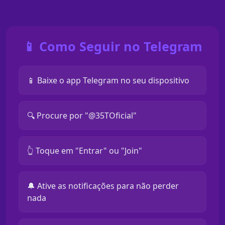
📱 Como Seguir no Telegram
📱 Baixe o app Telegram no seu dispositivo
🔍 Procure por "@35TOficial"
👆 Toque em "Entrar" ou "Join"
🔔 Ative as notificações para não perder
nada