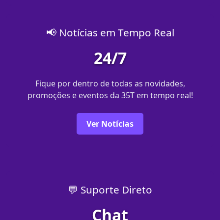
📢 Notícias em Tempo Real
24/7
Fique por dentro de todas as novidades,
promoções e eventos da 35T em tempo real!
Ver Notícias
💬 Suporte Direto
Chat