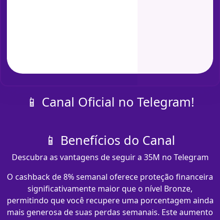
📱 Canal Oficial no Telegram!
📱 Benefícios do Canal
Descubra as vantagens de seguir a 35M no Telegram
O cashback de 8% semanal oferece proteção financeira
significativamente maior que o nível Bronze,
permitindo que você recupere uma porcentagem ainda
mais generosa de suas perdas semanais. Este aumento