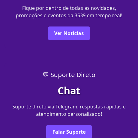
Fique por dentro de todas as novidades,
promoções e eventos da 3539 em tempo real!
Ver Notícias
💬 Suporte Direto
Chat
Suporte direto via Telegram, respostas rápidas e
atendimento personalizado!
Falar Suporte