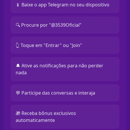
📱 Baixe o app Telegram no seu dispositivo
🔍 Procure por "@3539Oficial"
👆 Toque em "Entrar" ou "Join"
🔔 Ative as notificações para não perder
nada
💬 Participe das conversas e interaja
🎁 Receba bônus exclusivos
automaticamente