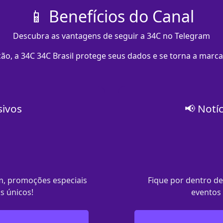
📱 Benefícios do Canal
Descubra as vantagens de seguir a 34C no Telegram
o, a 34C 34C Brasil protege seus dados e se torna a marca 
sivos
📢 Notí
m, promoções especiais
Fique por dentro d
s únicos!
eventos