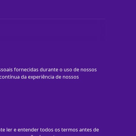
ssoais fornecidas durante o uso de nossos
 contínua da experiência de nossos
te ler e entender todos os termos antes de