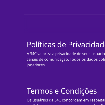
Políticas de Privacida
A 34C valoriza a privacidade de seus usuár
canais de comunicação. Todos os dados cole
jogadores.
Termos e Condições
Os usuários da 34C concordam em respeitar 