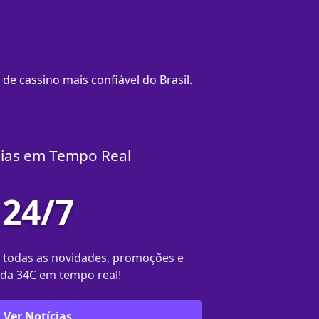
de cassino mais confiável do Brasil.
cias em Tempo Real
24/7
e todas as novidades, promoções e
 da 34C em tempo real!
Ver Notícias