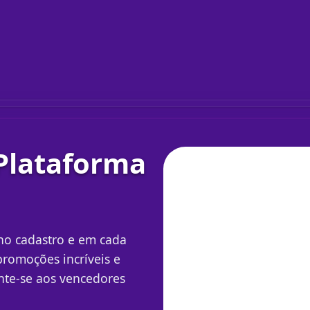
 Plataforma
no cadastro e em cada
promoções incríveis e
unte-se aos vencedores