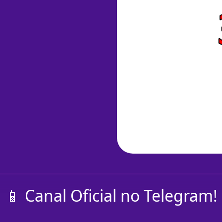
📱 Canal Oficial no Telegram!