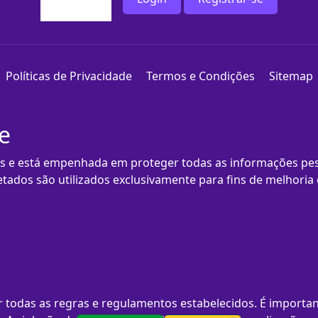
Políticas de Privacidade
Termos e Condições
Sitemap
de
ios e está empenhada em proteger todas as informações pe
tados são utilizados exclusivamente para fins de melhoria
todas as regras e regulamentos estabelecidos. É importan