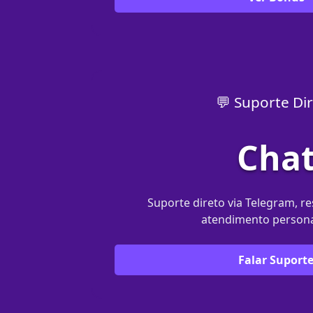
💬 Suporte Di
Cha
Suporte direto via Telegram, r
atendimento persona
Falar Suport