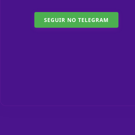
SEGUIR NO TELEGRAM