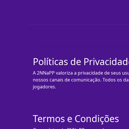
Políticas de Privacida
A 2NNaPP valoriza a privacidade de seus u
nossos canais de comunicação. Todos os dad
jogadores.
Termos e Condições