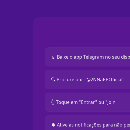
📱 Baixe o app Telegram no seu disp
🔍 Procure por "@2NNaPPOficial"
👆 Toque em "Entrar" ou "Join"
🔔 Ative as notificações para não p