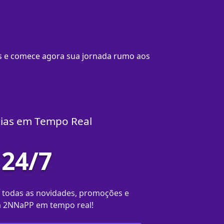
ós e comece agora sua jornada rumo aos
cias em Tempo Real
24/7
e todas as novidades, promoções e
a 2NNaPP em tempo real!