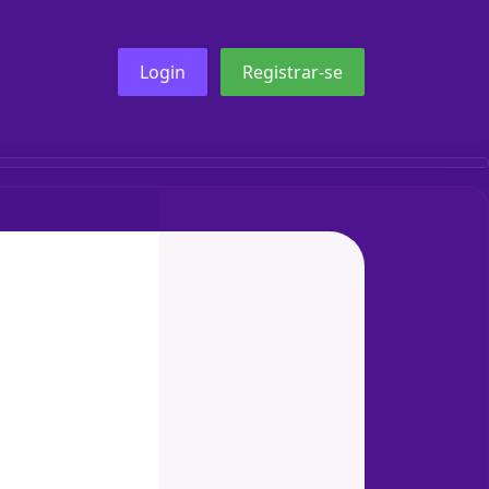
Login
Registrar-se