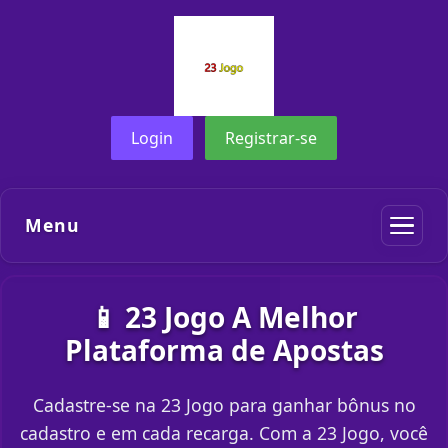
Login
Registrar-se
Menu
📱 23 Jogo A Melhor
Plataforma de Apostas
Cadastre-se na 23 Jogo para ganhar bônus no
cadastro e em cada recarga. Com a 23 Jogo, você