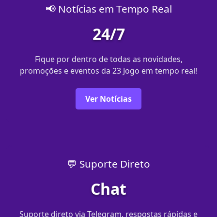
📢 Notícias em Tempo Real
24/7
Fique por dentro de todas as novidades,
promoções e eventos da 23 Jogo em tempo real!
Ver Notícias
💬 Suporte Direto
Chat
Suporte direto via Telegram, respostas rápidas e