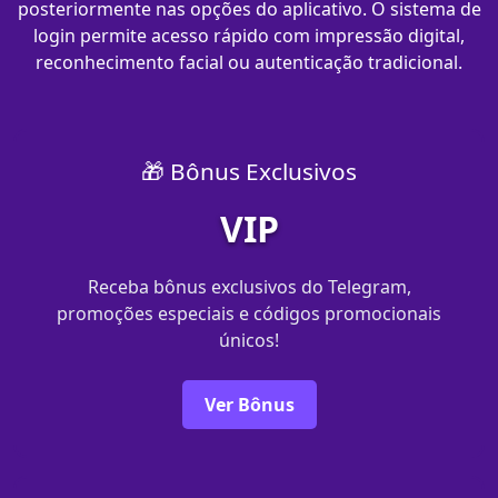
posteriormente nas opções do aplicativo. O sistema de
login permite acesso rápido com impressão digital,
reconhecimento facial ou autenticação tradicional.
🎁 Bônus Exclusivos
VIP
Receba bônus exclusivos do Telegram,
promoções especiais e códigos promocionais
únicos!
Ver Bônus