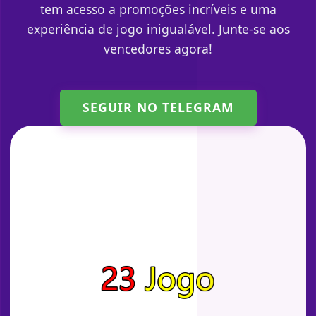
tem acesso a promoções incríveis e uma
experiência de jogo inigualável. Junte-se aos
vencedores agora!
SEGUIR NO TELEGRAM