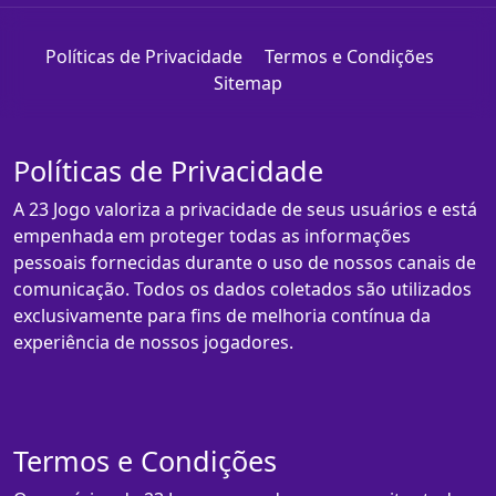
Políticas de Privacidade
Termos e Condições
Sitemap
Políticas de Privacidade
A 23 Jogo valoriza a privacidade de seus usuários e está
empenhada em proteger todas as informações
pessoais fornecidas durante o uso de nossos canais de
comunicação. Todos os dados coletados são utilizados
exclusivamente para fins de melhoria contínua da
experiência de nossos jogadores.
Termos e Condições