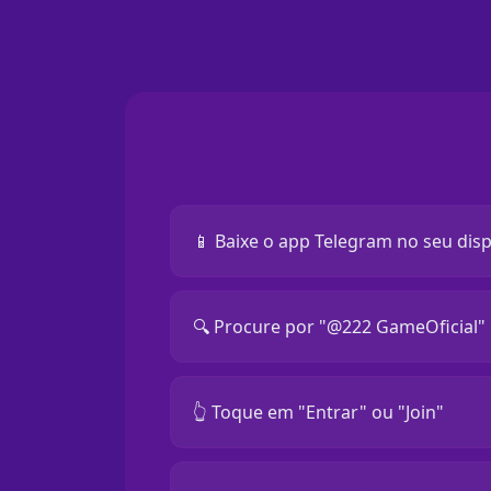
📱 Baixe o app Telegram no seu disp
🔍 Procure por "@222 GameOficial"
👆 Toque em "Entrar" ou "Join"