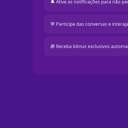
🔔 Ative as notificações para não p
💬 Participe das conversas e interaj
🎁 Receba bônus exclusivos autom