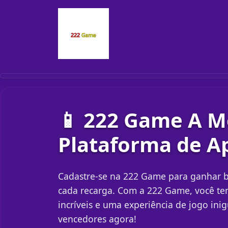
📱 222 Game A M
Plataforma de A
Cadastre-se na 222 Game para ganhar 
cada recarga. Com a 222 Game, você t
incríveis e uma experiência de jogo inig
vencedores agora!