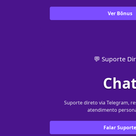
Ver Bônus
💬 Suporte Di
Cha
Suporte direto via Telegram, r
atendimento persona
Falar Suport