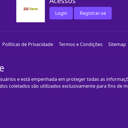
Acessos
Login
Registrar-se
Políticas de Privacidade
Termos e Condições
Sitemap
de
 usuários e está empenhada em proteger todas as informaçõ
os coletados são utilizados exclusivamente para fins de m