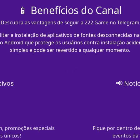
📱 Benefícios do Canal
Descubra as vantagens de seguir a 222 Game no Telegram
ilitar a instalação de aplicativos de fontes desconhecidas n
Android que protege os usuários contra instalação acident
simples e pode ser revertido a qualquer momento.
sivos
📢 Notí
m, promoções especiais
Fique por dentro d
s únicos!
eventos da