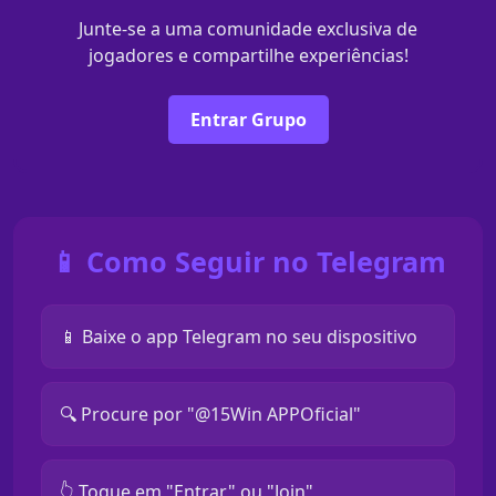
Junte-se a uma comunidade exclusiva de
jogadores e compartilhe experiências!
Entrar Grupo
📱 Como Seguir no Telegram
📱 Baixe o app Telegram no seu dispositivo
🔍 Procure por "@15Win APPOficial"
👆 Toque em "Entrar" ou "Join"