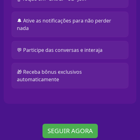
🔔 Ative as notificações para não perder
nada
💬 Participe das conversas e interaja
🎁 Receba bônus exclusivos
automaticamente
SEGUIR AGORA