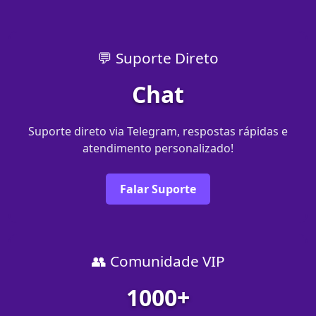
💬 Suporte Direto
Chat
Suporte direto via Telegram, respostas rápidas e
atendimento personalizado!
Falar Suporte
👥 Comunidade VIP
1000+