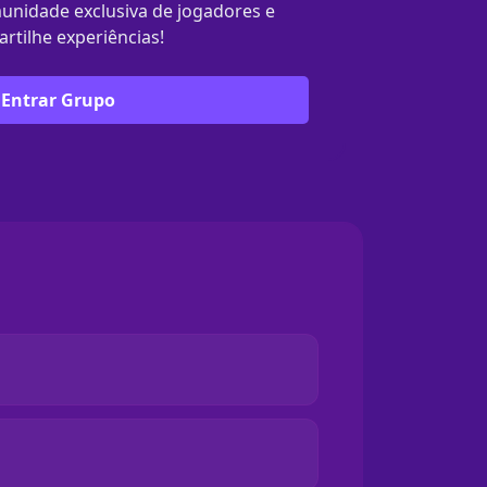
unidade exclusiva de jogadores e
rtilhe experiências!
Entrar Grupo