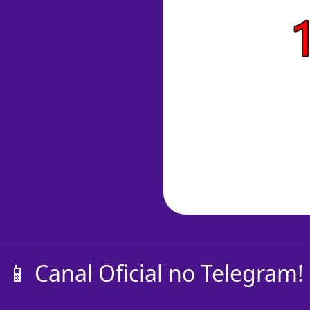
📱 Canal Oficial no Telegram!