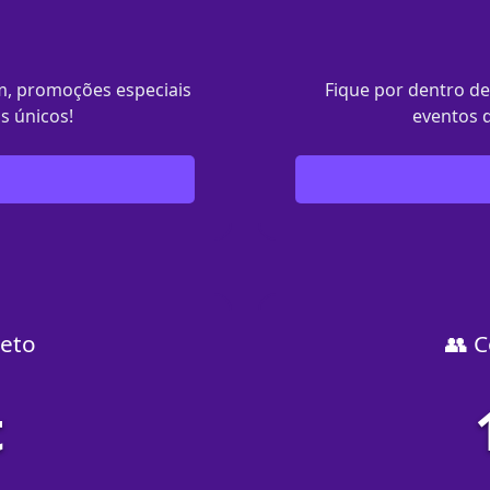
m, promoções especiais
Fique por dentro d
s únicos!
eventos 
reto
👥 
t