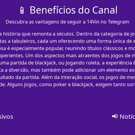
📱 Benefícios do Canal
Descubra as vantagens de seguir a 14Vin no Telegram
a história que remonta a séculos. Dentro da categoria de
tas a tabuleiros, cada um oferecendo uma forma única de en
esa é especialmente popular, reunindo títulos clássicos 
xperientes. Um dos aspectos mais atraentes dos jogos de m
a partida de blackjack, ou jogando roleta, a experiência 
a a diversão, mas também pode adicionar um elemento est
ultado da partida. Além da interação social, os jogos de m
e. Alguns jogos, como poker e blackjack, exigem tanto sor
sivos
📢 Notí