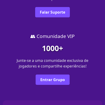
Falar Suporte
👥 Comunidade VIP
1000+
Junte-se a uma comunidade exclusiva de
jogadores e compartilhe experiências!
Entrar Grupo