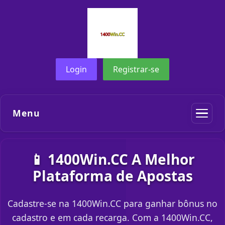
Login
Registrar-se
Menu
📱 1400Win.CC A Melhor
Plataforma de Apostas
Cadastre-se na 1400Win.CC para ganhar bônus no
cadastro e em cada recarga. Com a 1400Win.CC,