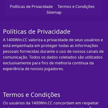
Políticas de Privacidade
Termos e Condições
Sitemap
Políticas de Privacidade
A 1400Win.CC valoriza a privacidade de seus usuários e
está empenhada em proteger todas as informações
pessoais fornecidas durante o uso de nossos canais de
comunicação. Todos os dados coletados são utilizados
exclusivamente para fins de melhoria contínua da
experiência de nossos jogadores.
Termos e Condições
Os usuários da 1400Win.CC concordam em respeitar