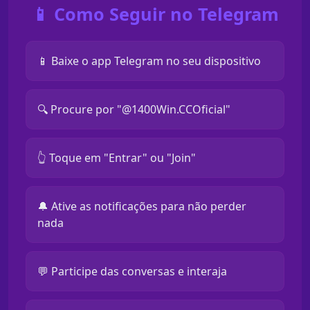
📱 Como Seguir no Telegram
📱 Baixe o app Telegram no seu dispositivo
🔍 Procure por "@1400Win.CCOficial"
👆 Toque em "Entrar" ou "Join"
🔔 Ative as notificações para não perder
nada
💬 Participe das conversas e interaja