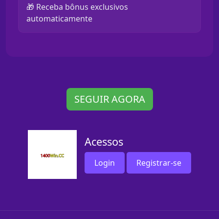
🎁 Receba bônus exclusivos
automaticamente
SEGUIR AGORA
Acessos
Login
Registrar-se