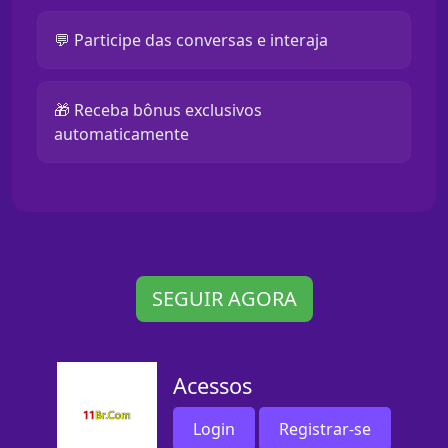
💬 Participe das conversas e interaja
🎁 Receba bônus exclusivos
automaticamente
SEGUIR AGORA
Acessos
Login
Registrar-se