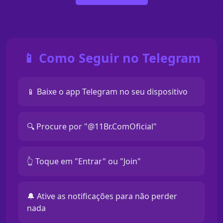
📱 Como Seguir no Telegram
📱 Baixe o app Telegram no seu dispositivo
🔍 Procure por "@11Br.ComOficial"
👆 Toque em "Entrar" ou "Join"
🔔 Ative as notificações para não perder
nada