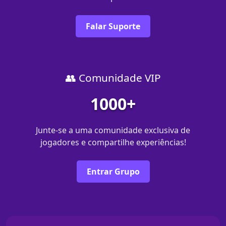
Falar Suporte
👥 Comunidade VIP
1000+
Junte-se a uma comunidade exclusiva de
jogadores e compartilhe experiências!
Entrar Grupo