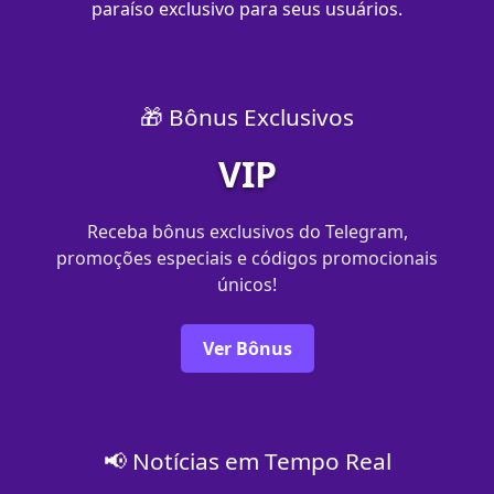
paraíso exclusivo para seus usuários.
🎁 Bônus Exclusivos
VIP
Receba bônus exclusivos do Telegram,
promoções especiais e códigos promocionais
únicos!
Ver Bônus
📢 Notícias em Tempo Real