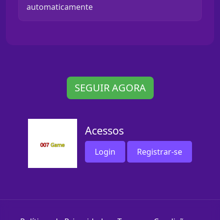
automaticamente
SEGUIR AGORA
Acessos
Login
Registrar-se