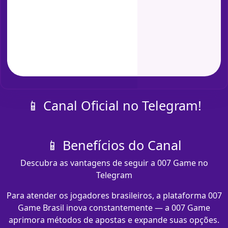
📱 Canal Oficial no Telegram!
📱 Benefícios do Canal
Descubra as vantagens de seguir a 007 Game no
Telegram
Para atender os jogadores brasileiros, a plataforma 007
Game Brasil inova constantemente — a 007 Game
aprimora métodos de apostas e expande suas opções.