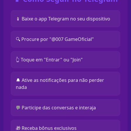
📱 Baixe o app Telegram no seu dispositivo
🔍 Procure por "@007 GameOficial"
👆 Toque em "Entrar" ou "Join"
🔔 Ative as notificações para não perder
nada
💬 Participe das conversas e interaja
🎁 Receba bônus exclusivos