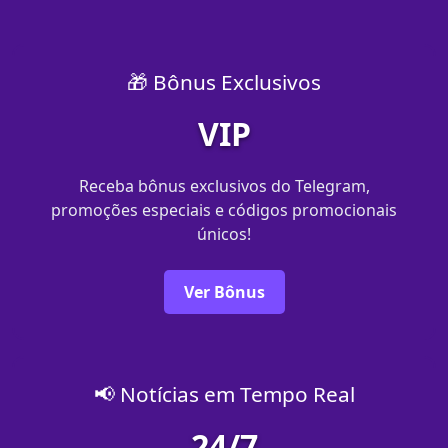
🎁 Bônus Exclusivos
VIP
Receba bônus exclusivos do Telegram,
promoções especiais e códigos promocionais
únicos!
Ver Bônus
📢 Notícias em Tempo Real
24/7