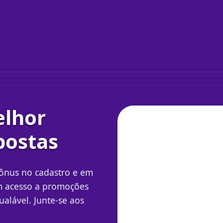
elhor
postas
ônus no cadastro e em
m acesso a promoções
ualável. Junte-se aos