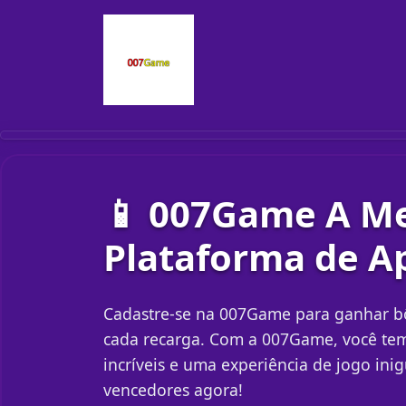
📱 007Game A M
Plataforma de A
Cadastre-se na 007Game para ganhar b
cada recarga. Com a 007Game, você te
incríveis e uma experiência de jogo inig
vencedores agora!