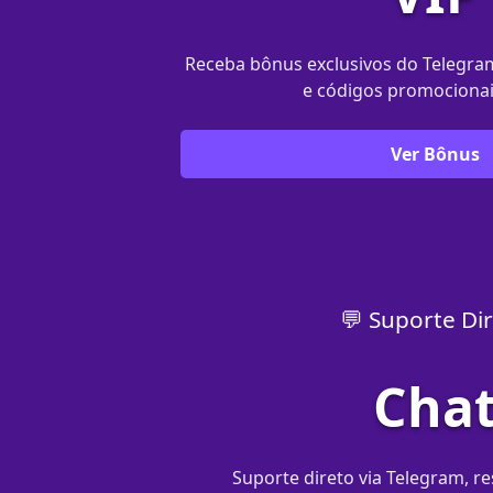
Receba bônus exclusivos do Telegra
e códigos promocionai
Ver Bônus
💬 Suporte Di
Cha
Suporte direto via Telegram, r