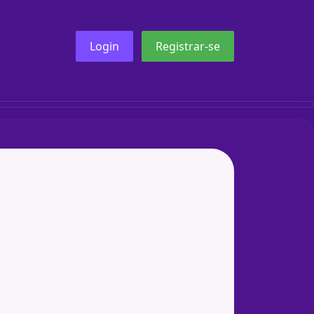
Login
Registrar-se