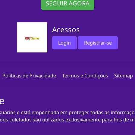
SEGUIR AGORA
Acessos
Login
Registrar-se
Políticas de Privacidade
Termos e Condições
Sitemap
de
usuários e está empenhada em proteger todas as informaçõ
os coletados são utilizados exclusivamente para fins de m