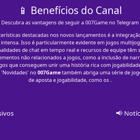
📱 Benefícios do Canal
Descubra as vantagens de seguir a 007Game no Telegram
cterísticas destacadas nos novos lançamentos é a integraçã
 intensa. Isso é particularmente evidente em jogos multijo
alidades de chat em tempo real e recursos de equipe têm 
ementos não relacionados a jogos, como a inclusão de nar
jogos que conseguem unir uma história rica com jogabilida
a 'Novidades' no
007Game
também abriga uma série de jo
de aposta e jogabilidade, como os .
sivos
📢 Notí